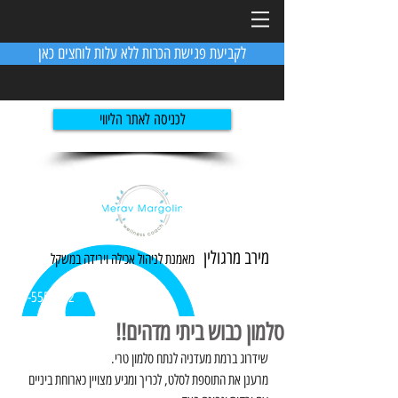
לקביעת פגישת הכרות ללא עלות לוחצים כאן
לכניסה לאתר הליווי
מירב מרגולין
מאמנת לניהול אכילה ו
ירידה
במשקל
054-5551982
סלמון כבוש ביתי מדהים!!
שידרוג ברמת מעדניה לנתח סלמון טרי. 
מרענן את התוספת לסלט, לכריך ומגיע מצויין כארוחת ביניים 