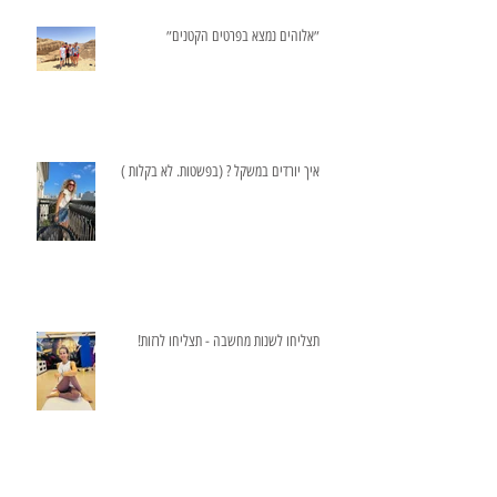
״אלוהים נמצא בפרטים הקטנים״
איך יורדים במשקל ? (בפשטות. לא בקלות )
תצליחו לשנות מחשבה - תצליחו לרזות!