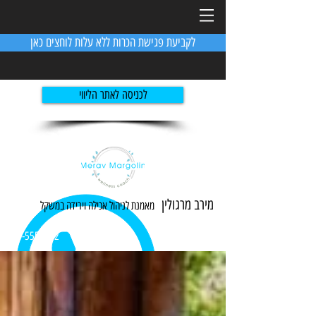
לקביעת פגישת הכרות ללא עלות לוחצים כאן
לכניסה לאתר הליווי
מירב מרגולין
מאמנת לניהול אכילה ו
ירידה
במשקל
054-5551982