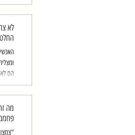
- הוא 
ומשם ה
אחד...
לא צר
החלטה
האנשים
ומצליח
הם לאו
מהפכה 
מוכרחי
מפחממו
מה זה
פחממו
"צמצום