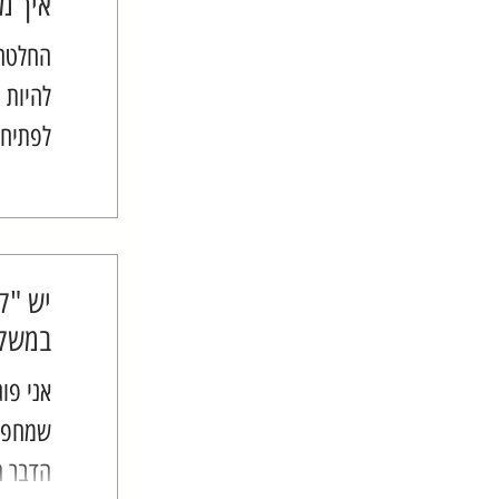
איך מת
החלטה 
להיות 
לפתיחת
ההנאה 
המתוק.
ובטח שז
יש "ק
במשקל
אני פו
שמחפש
הדבר ה