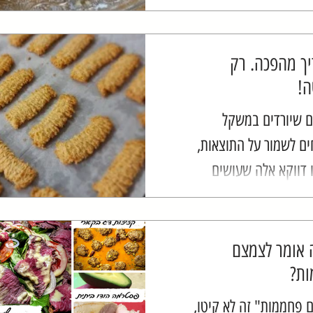
יהיה פריצת הדרך עבורם
דרך תהיה כבר סלולה.
יך מהפכה. רק
!
 שיורדים במשקל
ים לשמור על התוצאות,
 דווקא אלה שעושים
תזונתית, ובטח שלא
ם להיות מאלה שנמנעים
ת...
 אומר לצמצם
ת?
 פחממות" זה לא קיטו,