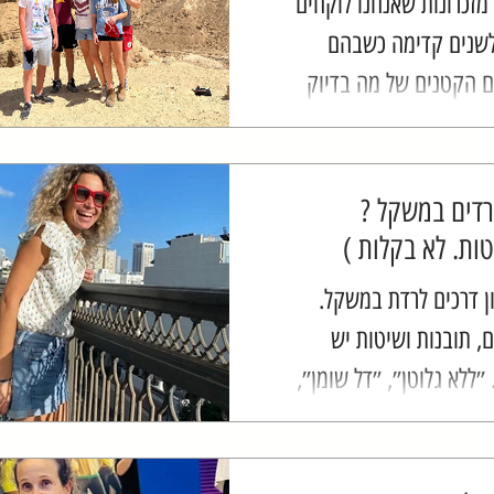
מזכרונות שאנחנו לוקחים
לשנים קדימה כשבהם
 הקטנים של מה בדיוק
איפה אכלנו או היינו,
ים לכדי סיפור אחד
ורדים במשקל ?
ות. לא בקלות )
ן דרכים לרדת במשקל.
, תובנות ושיטות יש
״ללא גלוטן״, ״דל שומן״,
חממות״, ״צום לסרוגין״
 שעוד הרבה שאני לא...