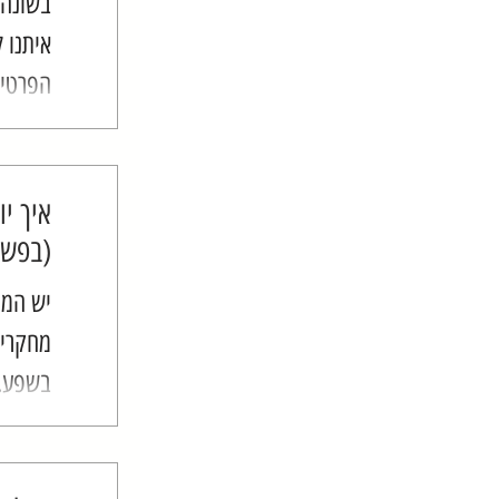
בשונה 
איתנו 
הפרטים
עשינו ו
מתעמעמ
של...
איך י
(בפשט
יש המו
מחקרים
בשפע. 
״0 פ
ומניחה