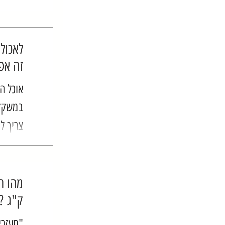
ברור ל
להמשך 
שבא...
לאכול
זה אפ
אוכל הו
במשקל 
צריך ל
שאנחנו
להתייס
הולכים 
ק"ג ?