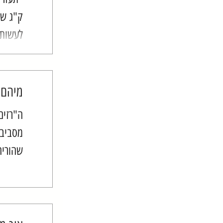
ק"ג שע
לעשות?
אותה, 
שנתיים
מיהם 
ה"רזים
מסביבנ
שהוריה
אוהבים
שהם לא
וסוכרים