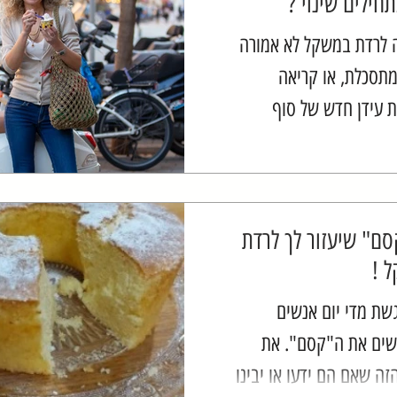
חילים שינוי ?
לרדת במשקל לא אמורה
מתסכלת, או קריאה
 עידן חדש של סוף
מהאוכל הטעים ואפילו
 זו לא ספירה מעייפת
ו לא...
סם" שיעזור לך לרדת
 !
גשת מדי יום אנשים
ים את ה"קסם". את
זה שאם הם ידעו או יבינו