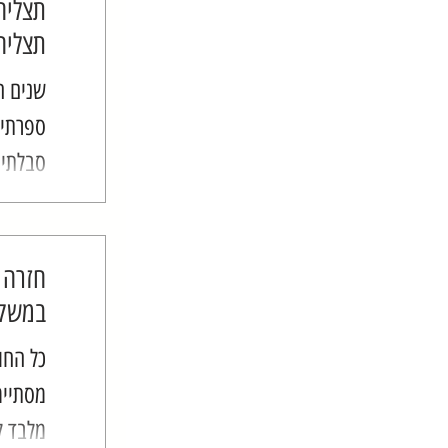
תצליח
תצליחו
שנים ח
ספרתי 
סבלתי.
מסוג ה
בזה. לק
חזרה 
במשקל
כל החו
מסתיימ
מלבד לח