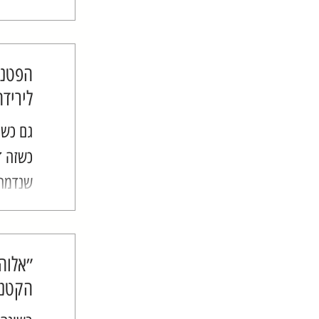
שהם או
שיטה ח
שעדיין 
הפטנט
ליריד
גם כש
כשזה ד
שנדמה 
לעשות!
הפעולו
במשקל.
״אלוה
הקטני