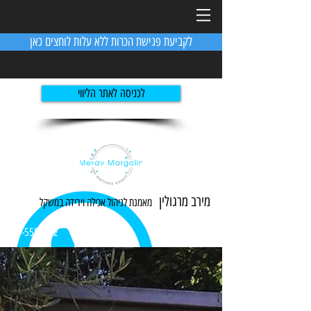
לקביעת פגישת הכרות ללא עלות לוחצים כאן
לכניסה לאתר הליווי
מירב מרגולין
מאמנת לניהול אכילה ו
ירידה
במשקל
054-5551982