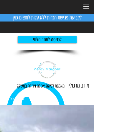
לקביעת פגישת הכרות ללא עלות לוחצים כאן
לכניסה לאתר הליווי
מירב מרגולין
מאמנת לניהול אכילה ו
ירידה
במשקל
054-5551982