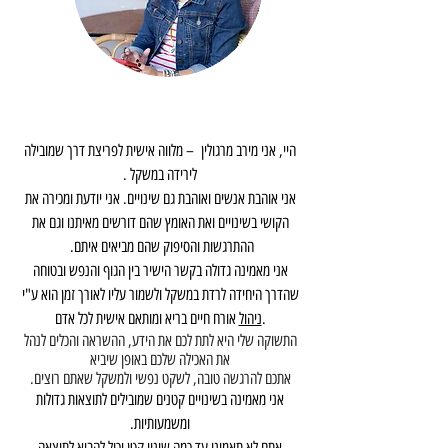
היי, אני מירב מרגולין – מלווה אישית לפריצת דרך שמובילה
לירידה במשקל .
אני אוהבת אנשים ואוהבת גם שינויים. אני יודעת ומכירה את
הקושי בשינויים ואת האומץ שהם דורשים מאיתנו וגם את
ההתרגשות והסיפוק שהם מביאים איתם.
אני מאמינה גדולה בקשר הישיר בין הגוף והנפש ובטוחה
שהדרך היחידה לרדת במשקל ולשמור עליו לאורך זמן הוא ע"י
אורח חיים בריא ומותאם אישית לכל אדם.
ניהול
התשוקה שלי היא לתת לכם את הידע, ההשראה והכלים לנהל
את האכילה שלכם באופן שיביא
אתכם להרגשה טובה, לשקט נפשי ולמשקל שאתם רוצים.
אני מאמינה בשינויים קטנים שמובילים לתוצאות גדולות
ומשמעותיות.
אתם לא תאמינו עד כמה שינוי קטן יכול להביא לתוצאה