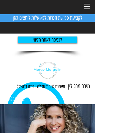
לקביעת פגישת הכרות ללא עלות לוחצים כאן
לכניסה לאתר הליווי
מירב מרגולין
מאמנת לניהול אכילה ו
ירידה
במשקל
054-5551982