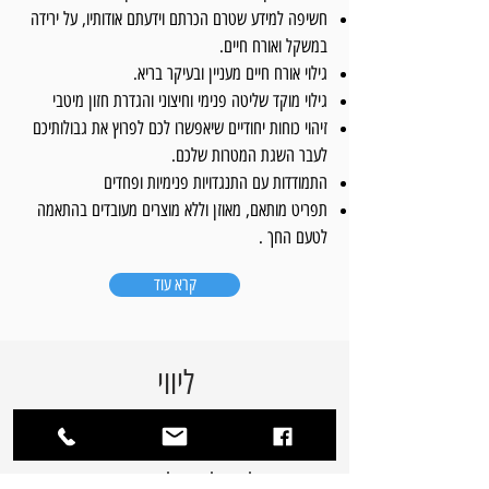
חשיפה למידע שטרם הכרתם וידעתם אודותיו, על ירידה
במשקל ואורח חיים.
גילוי אורח חיים מעניין ובעיקר בריא.
גילוי מוקד שליטה פנימי וחיצוני והגדרת חזון מיטבי
זיהוי כוחות יחודיים שיאפשרו לכם לפרוץ את גבולותיכם
לעבר השגת המטרות שלכם.
התמודדות עם התנגדויות פנימיות ופחדים
תפריט מותאם, מאוזן וללא מוצרים מעובדים בהתאמה
לטעם החך .
קרא עוד
ליווי
אישי
התשוקה שלי היא להיות מלווה אישית וכזו שמתאימה