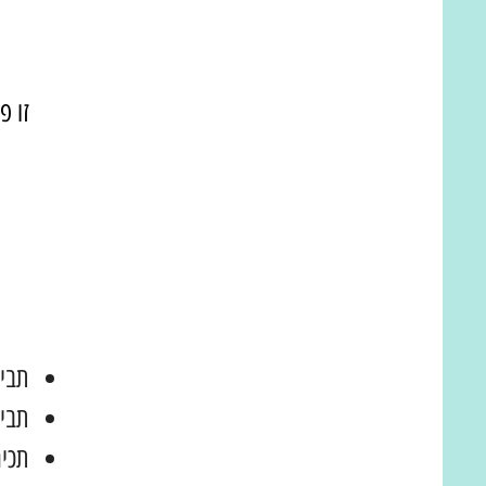
זו פ
תבינ
תבינ
תכיר