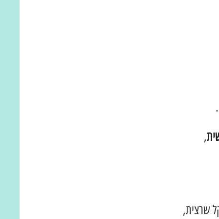
ית
,
ל שרצית,