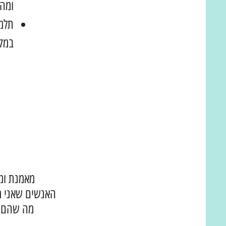
ומה 
תלמ
במקו
מאמנת ומל
האנשים שאני מל
מה שהם א