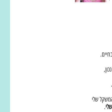
חיים.
ון,
המשקל שלי
לי
.