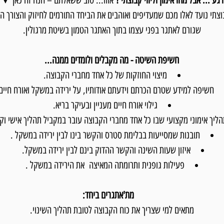
רגע ... אבל מהו אימון וליווי קבוצתי ?
אווו... טוב ששאלתם – הנה זה כאן ▼
בוצתי נועד לאלו מכם שמעדיפים ואוהבים את הביחד התורמים לחיזוק והצורך ה
שגורם לאתגר בפני עצמו בתוך האתגר הטמון בשיטת מרגולין.
חשיפת השיטה - מה מקבלים ולומדים ממנה...
מיצוי החוזקות של כל אחד מחברי הקבוצה.
חשיפה למידע שטרם הכרתם וידעתם אודותיו, על ירידה במשקל ואורח חיים
גילוי אורח חיים מעניין ובעיקר בריא.
הליך אימוני מקצועי שבו כל אחד מחברי הקבוצה עובר במקביל תהליך אישי וק
תובנות שמסייעות בבלימת סטרס והקשר בינו לבין ירידה במשקל .
איזון שעות השינה והקשר ההדוק בינם לבין ירידה במשקל.
פעילות גופנית ותרומתה המאיצה את הירידה במשקל .
מת'אתגרים ביחד:
מתאים למי שצריך את כוח הקבוצה לטובת תהליך השינוי.