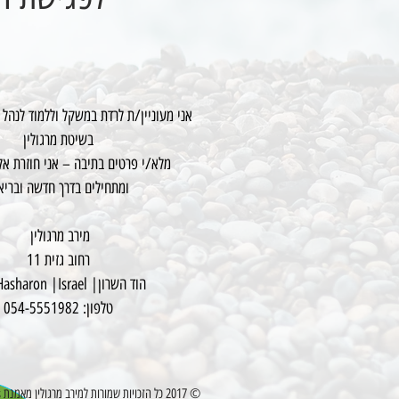
אני מעוניין/ת לרדת במשקל וללמוד לנהל
בשיטת מרגולין
מלא/י פרטים בתיבה – אני חוזרת אל
ומתחילים בדרך חדשה ובריא
מירב מרגולין
רחוב גזית 11
הוד השרון| Hod Hasharon |Israel
טלפון:
054-5551982
© 2017 כל הזכויות שמורות ל
מירב מרגולין
מאמנת Wellness