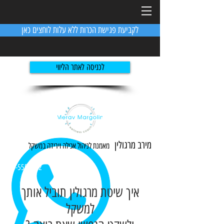
לקביעת פגישת הכרות ללא עלות לוחצים כאן
לכניסה לאתר הליווי
מירב מרגולין
מאמנת לניהול אכילה ו
ירידה
במשקל
054-5551982
איך שיטת מרגולין תוביל אותך
למשקל