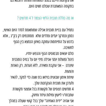
את עקרונות חייכם בנוגע למשפחה והורות לדוגמא גם
בתקופה המאתגרת שכולנו חווים היום.
אז מה כוללת תוכנית הליווי הצמוד ל 4 חודשים ?
נ
תחיל עם בניית תוכנית אכילה שמותאמת לסדר היום האישי,
נסמן ונמרקר יעדים ומדדים שלא מסתכמים רק בק"ג , אלא
בדגש על התייחסות עמוקה באיזון הנמצא בין הגוף
לחשיבה.
כולם יוצאים מבסוטים הגוף והנפש יחדיו.
ניהול ומשלוח יומני אכילה מידי יום על בסיס התוכנית
שיצרנו – אני עוקבת ומאירה. ללא הערות. רק הארות
והצעות.
שיחת אימון שבועית בוידאו בת שעה כדי למקד, להאיר
ולעדכן את תוכנית העקרונות שלך.
4 חודשים רצופים של תקשורת בכל אמצעי תקשורת
שתבחר/י לייעוץ ומילות עידוד וחיזוק.
אני אהיה "ידית האחיזה" שלך בכל קושי שעולה במהלך