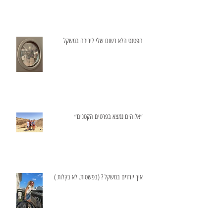
הפטנט הלא רשום שלי לירידה במשקל
״אלוהים נמצא בפרטים הקטנים״
איך יורדים במשקל ? (בפשטות. לא בקלות )