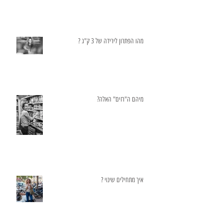
מהו הפתרון לירידה של 3 ק"ג ?
מיהם ה"רזים" האלה?
איך מתחילים שינוי ?