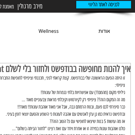
לכניסה לאתר הליווי
מירב מרגולין
מאמנת לני
אודות
Wellness
איך להנות מחופשה בבודפשט ולחזור בלי לשלם over weight?
זו היתה הפעם הראשונה שלי בבודפשט. קצת קראתי לפני, תכננתי וציפיתי לחופשת החברות
ציפיתי:
גיליתי מקום (מהמם!!) עם אפשרויות בלתי נגמרות של עוגות!!
מה זה המקום הזה?? ציפיתי רק לקיורטוש וקיבלתי מראות צבעוניים מאוד ...
כבר סיפרתי לכם פעם, ובטח הרמתם גבה, אבל אני מאוד אוהבת עוגות!! מאוד!!
ובודפשט נראית כמו גן עדן לאנשים עם אהבה לעוגות כי השפע והטעם יוצאי דופן בעיני.
יך נרגיש פחות רעבים?
אז מה עושות 5 בנות שיצאו לחופשי עם כל הטוב הזה??
כולנו אוהבות עוגות במידה זו או אחרת ויחד עם זאת רצינו "לחזור הביתה בשלום"...