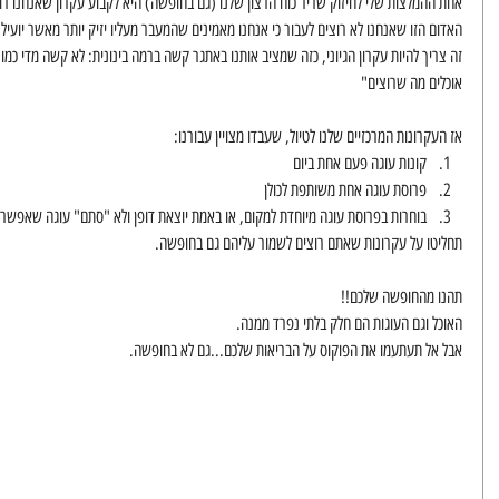
אחת ההמלצות שלי לחיזוק שריר כוח הרצון שלנו (גם בחופשה) היא לקבוע עקרון שאנחנו רוצי
האדום הזו שאנחנו לא רוצים לעבור כי אנחנו מאמינים שהמעבר מעליו יזיק יותר מאשר יועיל ל
זה צריך להיות עקרון הגיוני, כזה שמציב אותנו באתגר קשה ברמה בינונית: לא קשה מדי כמו "
אוכלים מה שרוצים"
אז העקרונות המרכזיים שלנו לטיול, שעבדו מצויין עבורנו: 
קונות עוגה פעם אחת ביום  
פרוסת עוגה אחת משותפת לכולן  
בוחרות בפרוסת עוגה מיוחדת למקום, או באמת יוצאת דופן ולא "סתם" עוגה שאפשר לא
תחליטו על עקרונות שאתם רוצים לשמור עליהם גם בחופשה.
תהנו מהחופשה שלכם!!
האוכל וגם העוגות הם חלק בלתי נפרד ממנה.
אבל אל תעתעמו את הפוקוס על הבריאות שלכם...גם לא בחופשה.