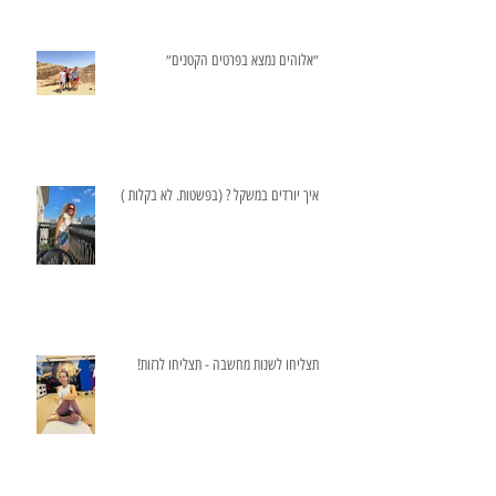
״אלוהים נמצא בפרטים הקטנים״
איך יורדים במשקל ? (בפשטות. לא בקלות )
תצליחו לשנות מחשבה - תצליחו לרזות!