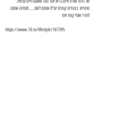
של ניהול אורח חיים בריא יותר מזה שאתם חיים עכשיו. 
שינויים  בצעדים קטנים יובילו אתכם לשם.... מזמינה אתכם 
להכיר אותי קצת יותר 
https://www.10.tv/lifestyle/167395