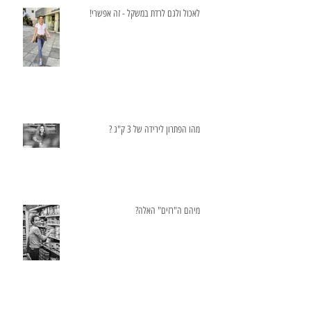
לאכול ולגם לרדת במשקל - זה אפשרי!
מהו הפתרון לירידה של 3 ק"ג ?
מיהם ה"רזים" האלה?