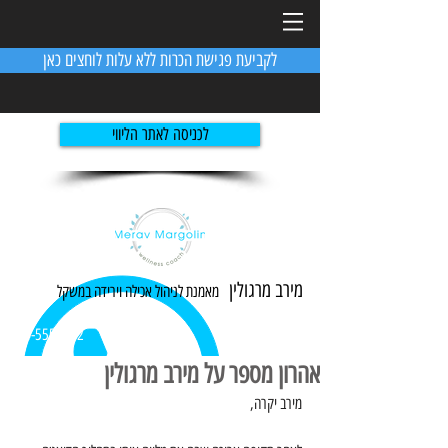
לקביעת פגישת הכרות ללא עלות לוחצים כאן
לכניסה לאתר הליווי
מירב מרגולין
מאמנת לניהול אכילה ו
ירידה
במשקל
054-5551982
אהרון מספר על מירב מרגולין
מירב יקרה,