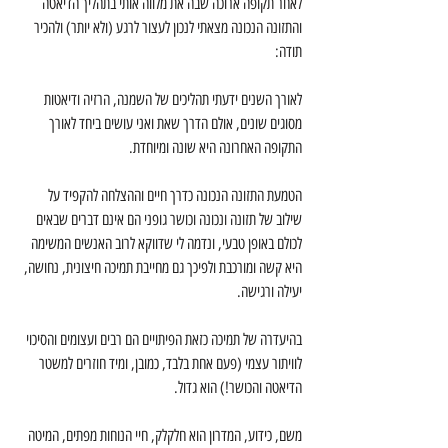
לאחר תקופה ארוכה שבה את מלווה אותי בתהליך הדיאטה 
והתזונה הנכונה מצאתי לנכון לעצור לרגע (ולא יותר) ולהכיר 
תודה: 
לאורך השנים ידעתי תהליכים של השמנה, הרזיה ודיאטות 
מסוגים שונים, אולם הדרך שאת ואני עושים ביחד לאורך 
התקופה האחרונה היא שונה ומיוחדת.
הטמעת התזונה הנכונה כדרך חיים וההצלחה להקפיד על 
שילוב של תזונה ונכונה וכושר גופני הם אינם דברים שבאים 
לכולם באופן טבעי, ונדמה לי שדווקא לרוב האנשים המשימה 
היא קשה ומורכבת ולפיכך גם מחייבת תמיכה חיצונית, נחושה, 
יעילה ורגישה.
בהיעדרה של תמיכה כזאת הפיתויים הם רבים ועצומים והסיכוי 
לוויתור עצמי (פעם אחת בלבד, כמובן, ומיד חוזרים למשטר 
הדיאטה והכושר!) הוא גדול.
משם, כידוע, המדרון הוא חלקלק, חיי הנוחות מפתים, המיטה 