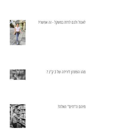
לאכול ולגם לרדת במשקל - זה אפשרי!
מהו הפתרון לירידה של 3 ק"ג ?
מיהם ה"רזים" האלה?