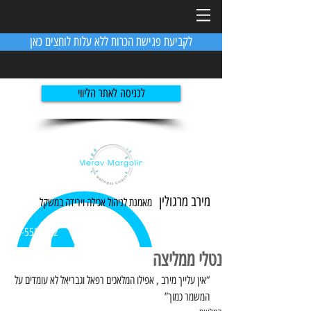
לקביעת פגישת הכרות ללא עלות לוחצים כאן
לכניסה לאתר הליווי
מירב מרגולין
מאמנת לניהול אכילה ו
ירידה
במשקל
054-5551982
נטלי ממליצה
“אין עלייך מירב , אפילו המלאכים רפאל וגבריאל לא עומדים על 
המשמר כמוך” 