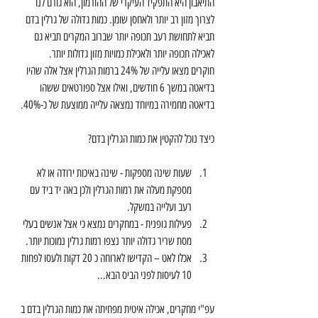
התיאבון היא התפקיד העיקרי של ההורמון, הוא גורם לנו 
לצרוך מזון רב יותר ולאחסן שומן. כמות גדולה של גרלין בדם 
תביא לתחושת רעב תכופה יותר שברוב המקרים תביא גם 
לאכילה תכופה יותר ולאכילת כמויות מזון גדולות יותר.
חוקרים מצאו עלייה של 24% ברמות הגרלין אצל אלה שהיו 
בדיאטה במשך 6 חודשים, ואילו אצל ספורטאים ששהו 
בדיאטה מחמירה במיוחד נמצאה עלייה ממוצעת של כ-40%.
כיצד נוכל להקטין את כמות הגרלין בדם?
שעות שינה מספקות - שינה באיכות ירודה או לא 
מספקת מעלה את רמות הגרלין ולכן באה יד ביד עם 
רעב ועלייה במשקל.   
פעילות גופנית - במחקרים נמצא כי אצל אנשים בעלי 
מסת שריר גדולה יותר נצפו רמות גרלין נמוכות יותר.   
אכלו לאט – הקדישו לארוחה כ 20 דקות ולעסו לפחות 
10 לעיסות לפני הביס הבא... 
עפ"י מחקרים, אכילה איטית מפחיתה את כמות הגרלין בדם ב 