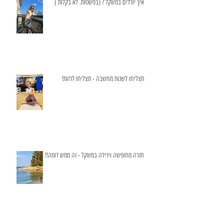
איך יורדים במשקל ? (בפשטות. לא בקלות )
תצליחו לשנות מחשבה - תצליחו לרזות!
חזרה מחופשה וירידה במשקל - זה ממש דומה!!