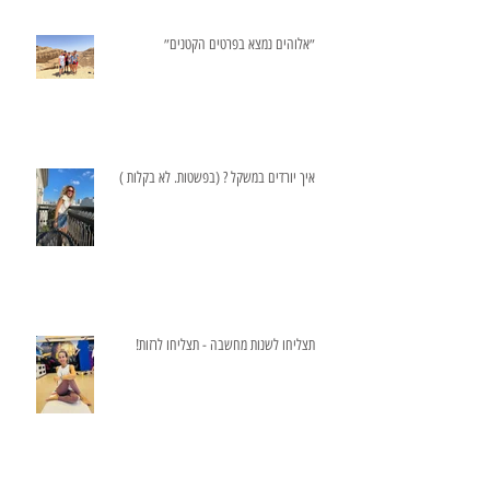
״אלוהים נמצא בפרטים הקטנים״
איך יורדים במשקל ? (בפשטות. לא בקלות )
תצליחו לשנות מחשבה - תצליחו לרזות!