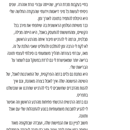
בחיי בעקבות סכרת הריון, שהייתה עבורי נורת אזהרה. שנים 
ניסיתי לעשות כל מיני דיאטות וידעתי שהנקודה החלשה שלי 
היא היכולת להתמיד בתזונה לאורך זמן.
כבר משיחת הטלפון הראשונית בה שיתפתי את מירב בכל 
הקשיים, ומהחששות להתעסק באוכל, היא הייתה מכילה, 
סבלנית, וגרמה לי להרגיש חיבור איתה מהרגע הראשון.
לא לקח לי הרבה זמן להתלבט ולהחליט שאני הולכת על זה. 
מאז, עברתי בעזרתה תהליך משמעותי בו סיגלתי לעצמי תזונה 
בריאה יותר שמאפשרת לי גם לרדת במשקל וגם לשמור על 
הבריאות שלי.
היא נותנת גם כלים ברמה הפרקטית, של התארגנות לאוכל, של 
השיטה הפשוטה שלה איך לאכול בצורה מאוזנת, וגם איך 
להנות מהדברים שחשובים לי בלי להרגיש שחרגנו או שנכשלנו 
בתפריט.
גם ברמה הרגשית הרגשתי פתיחות מהרגע הראשון וזה אפשר 
לי להגיע לתובנות משמעותיות בנוגע להתנהלות שלי עם אוכל 
ותזונה.
חשוב לציין גם את הגמישות שלה, ועובדה שבתקופה מאוד 
עמוסה בחיי אחרי לידה שניה ותוך כדי חזרה לעבודה והסתגלות 