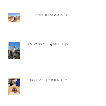
״אלוהים נמצא בפרטים הקטנים״
איך יורדים במשקל ? (בפשטות. לא בקלות )
תצליחו לשנות מחשבה - תצליחו לרזות!