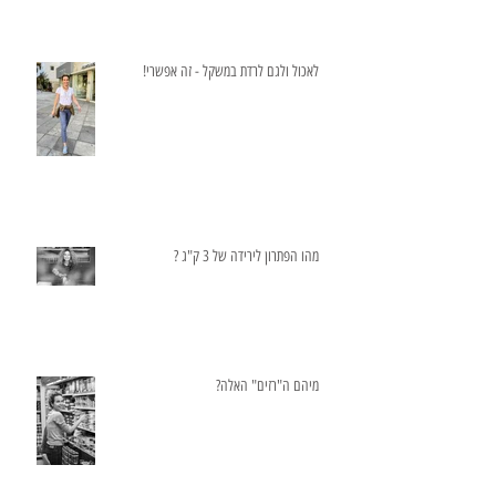
לאכול ולגם לרדת במשקל - זה אפשרי!
מהו הפתרון לירידה של 3 ק"ג ?
מיהם ה"רזים" האלה?