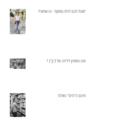
לאכול ולגם לרדת במשקל - זה אפשרי!
מהו הפתרון לירידה של 3 ק"ג ?
מיהם ה"רזים" האלה?