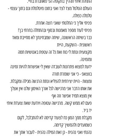
התחלת איתי תהליך בתקופה הכי מאתגרת בחיי.
העולם הטלטל מצד לצד ואני בתוכו מיטלטלת וגם בתוך עצמי - 
טלטלה כפולה.
פניתי אליך כי החלטתי שאני רוצה אחרת.
פניתי לעוד מספר מאמנות ובסוף ובהתחלה בחרתי בך!
כבר בשיחה הראשונה, שיחה שמבחינתך לא מחייבת ומאד 
ראשונית - השקעת, היית
מקצועית ונתת לי כוח ואת כל זה עטפת באנושיות חמה 
ומזמינה.
ידעת למצוא פתרונות לעובדה שאין לי אפשרות להיות זמינה 
בווצאפ - כי אני שומרת תורה
ומצוות - היית יצירתית להפליא ונתת הרגשה מכילה ומקבלת.
את אותו הדבר אני מרגישה לכל אורך האימון שלנו אין אצלך 
אין מוצא תמיד אפשר וזה אף
פעם לא ממש קשה. מרגישה עטופה ויודעת שאת צועדת איתי 
יד ביד. 
מקבלת ממך המון כח לצעוד קדימה לא להתבלבל, לקום 
כשמועדים ולהמשיך קדימה. 
נהנתי ואני נהנית - כן זאת המילה נהנית - לעבור אתך את 