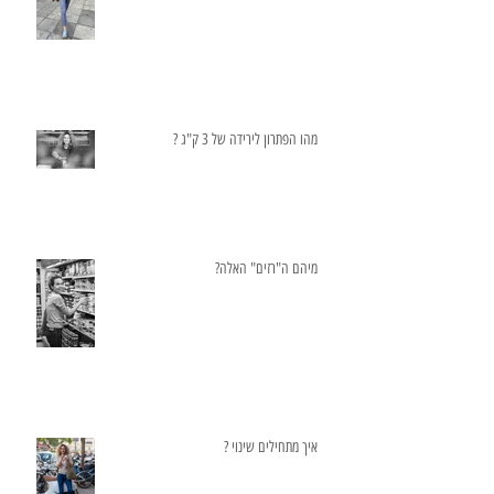
מהו הפתרון לירידה של 3 ק"ג ?
מיהם ה"רזים" האלה?
איך מתחילים שינוי ?