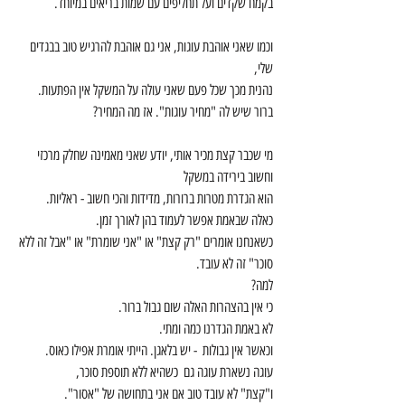
בקמח שקדים ועל תחליפים עם שמות בריאים במיוחד. 
וכמו שאני אוהבת עוגות, אני גם אוהבת להרגיש טוב בבגדים 
שלי,
נהנית מכך שכל פעם שאני עולה על המשקל אין הפתעות. 
ברור שיש לה "מחיר עוגות". אז מה המחיר? 
מי שכבר קצת מכיר אותי, יודע שאני מאמינה שחלק מרכזי 
וחשוב בירידה במשקל
הוא הגדרת מטרות ברורות, מדידות והכי חשוב - ראליות.
כאלה שבאמת אפשר לעמוד בהן לאורך זמן.
כשאנחנו אומרים "רק קצת" או "אני שומרת" או "אבל זה ללא 
סוכר" זה לא עובד.
למה?
כי אין בהצהרות האלה שום גבול ברור.
לא באמת הגדרנו כמה ומתי. 
וכאשר אין גבולות  - יש בלאגן. הייתי אומרת אפילו כאוס. 
עוגה נשארת עוגה גם  כשהיא ללא תוספת סוכר,
ו"קצת" לא עובד טוב אם אני בתחושה של "אסור". 