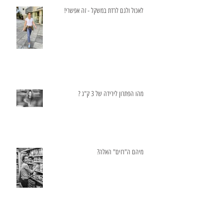
לאכול ולגם לרדת במשקל - זה אפשרי!
מהו הפתרון לירידה של 3 ק"ג ?
מיהם ה"רזים" האלה?